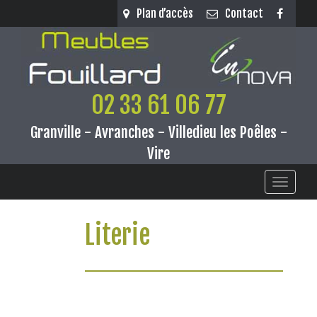
Panneau de gestion des cookies
Plan d’accès
Contact
02 33 61 06 77
Granville - Avranches - Villedieu les Poêles -
Vire
Toggle
navigati
Literie