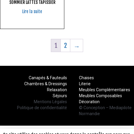
SOMMIER LATTES TAPISSIER
Lire la suite
1
2
→
Canapés & Fauteuils
Chaises
Chambres & Dressings
Literie
Relaxation
Meubles Complémentaires
Séjours
Meubles Composables
Mentions Légales
Décoration
Politique de confidentialité
© Conception – Mediapilote
Normandie