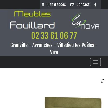
Panneau de gestion des cookies
Plan d’accès
Contact
02 33 61 06 77
Granville - Avranches - Villedieu les Poêles -
Vire
Toggle
navigati