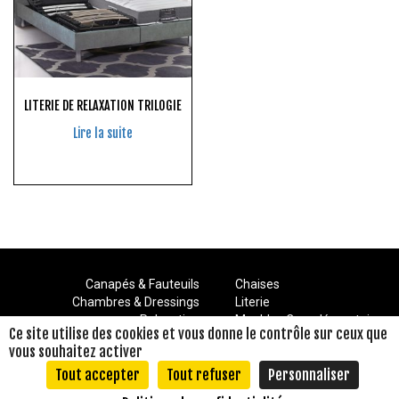
LITERIE DE RELAXATION TRILOGIE
Lire la suite
Canapés & Fauteuils
Chaises
Chambres & Dressings
Literie
Relaxation
Meubles Complémentaires
Ce site utilise des cookies et vous donne le contrôle sur ceux que
Séjours
Meubles Composables
vous souhaitez activer
Mentions Légales
Décoration
Politique de confidentialité
© Conception – Mediapilote
Tout accepter
Tout refuser
Personnaliser
Normandie