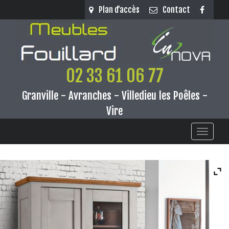
Panneau de gestion des cookies
Plan d’accès
Contact
02 33 61 06 77
Granville - Avranches - Villedieu les Poêles -
Vire
Toggle
navigati