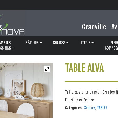
Granville - Av
AMBRES
SÉJOURS
CHAISES
LITERIE
MEUB
ESSINGS
COMPOS
TABLE ALVA
Table existante dans différentes di
Fabriqué en France
Catégories :
Séjours
,
TABLES