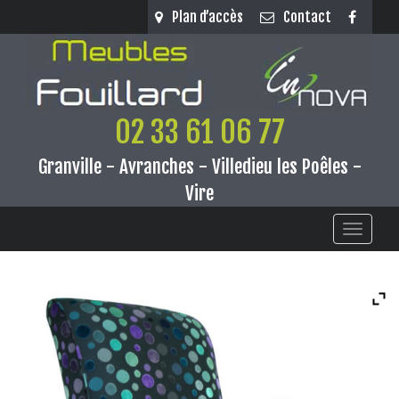
Panneau de gestion des cookies
Plan d’accès
Contact
02 33 61 06 77
Granville - Avranches - Villedieu les Poêles -
Vire
Toggle
navigati