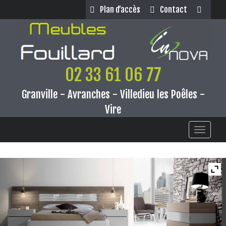
Panneau de gestion des cookies
Plan d’accès
Contact
02 33 61 06 77
Granville - Avranches - Villedieu les Poêles -
Vire
Toggle
navigati