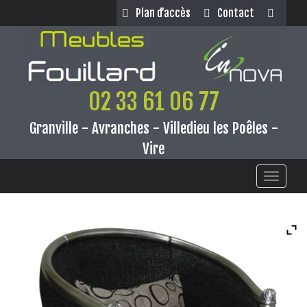
Panneau de gestion des cookies
Plan d’accès
Contact
02 33 61 06 77
Granville - Avranches - Villedieu les Poêles -
Vire
Toggle
navigati