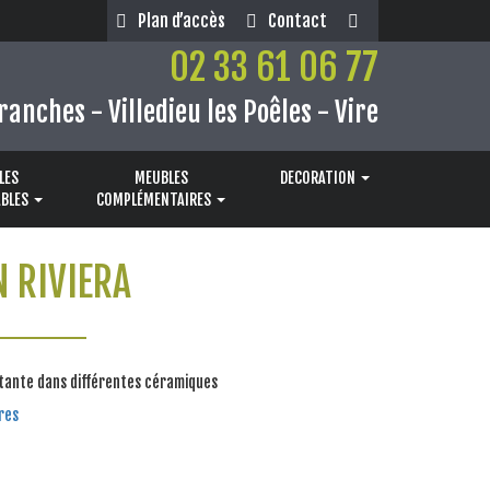
Plan d’accès
Contact
02 33 61 06 77
ranches - Villedieu les Poêles - Vire
LES
MEUBLES
DECORATION
BLES
COMPLÉMENTAIRES
N RIVIERA
tante dans différentes céramiques
res