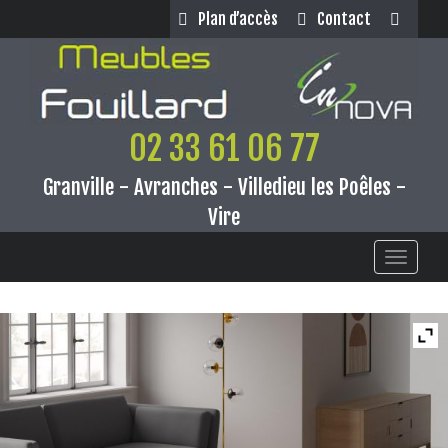
Panneau de gestion des cookies
Plan d’accès
Contact
02 33 61 06 77
Granville - Avranches - Villedieu les Poêles -
Vire
Toggle
navigati