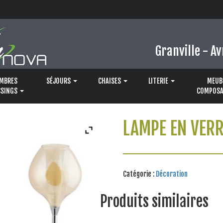
Granville - Av
MBRES
SÉJOURS
CHAISES
LITERIE
MEUB
SSINGS
COMPOSA
LAMPE EN VER
Catégorie :
Décoration
Produits similaires