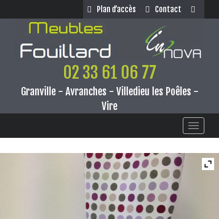
Panneau de gestion des cookies
Plan d’accès
Contact
02 33 61 06 77
Granville - Avranches - Villedieu les Poêles -
Vire
Toggle
navigati