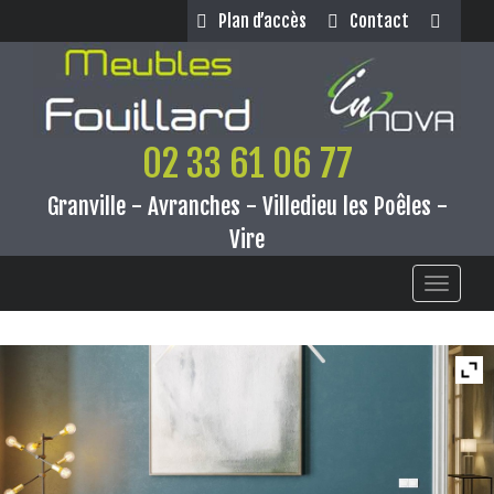
Panneau de gestion des cookies
Plan d’accès
Contact
02 33 61 06 77
Granville - Avranches - Villedieu les Poêles -
Vire
Toggle
navigati