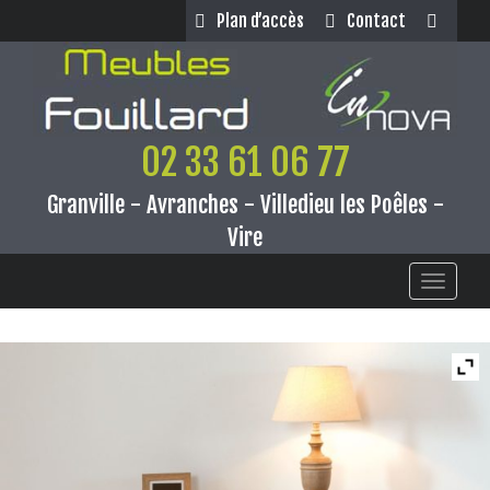
Panneau de gestion des cookies
Plan d’accès
Contact
02 33 61 06 77
Granville - Avranches - Villedieu les Poêles -
Vire
Toggle
navigati