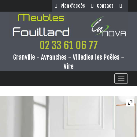
Panneau de gestion des cookies
Plan d’accès
Contact
02 33 61 06 77
Granville - Avranches - Villedieu les Poêles -
Vire
Toggle
navigati