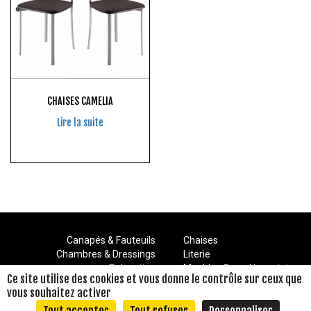
CHAISES CAMELIA
Lire la suite
Canapés & Fauteuils
Chaises
Chambres & Dressings
Literie
Relaxation
Meubles Complémentaires
Ce site utilise des cookies et vous donne le contrôle sur ceux que
Séjours
Meubles Composables
vous souhaitez activer
Mentions Légales
Décoration
Politique de confidentialité
© Conception – Mediapilote