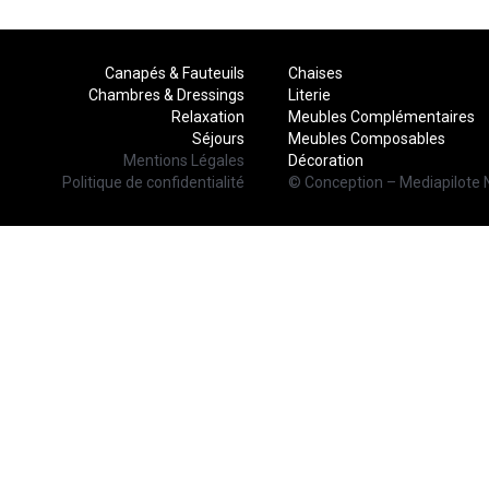
Canapés & Fauteuils
Chaises
Chambres & Dressings
Literie
Relaxation
Meubles Complémentaires
Séjours
Meubles Composables
Mentions Légales
Décoration
Politique de confidentialité
© Conception – Mediapilote